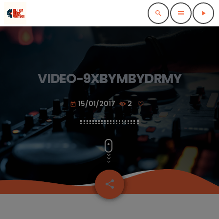
search
menu
play_arrow
VIDEO-9XBYMBYDRMY
15/01/2017
2
today
share
email