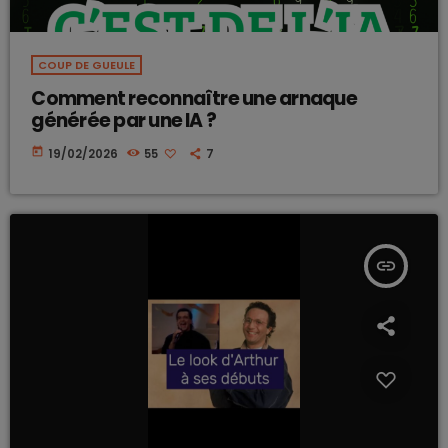
COUP DE GUEULE
Comment reconnaître une arnaque
générée par une IA ?
today
19/02/2026
55
7
insert_link