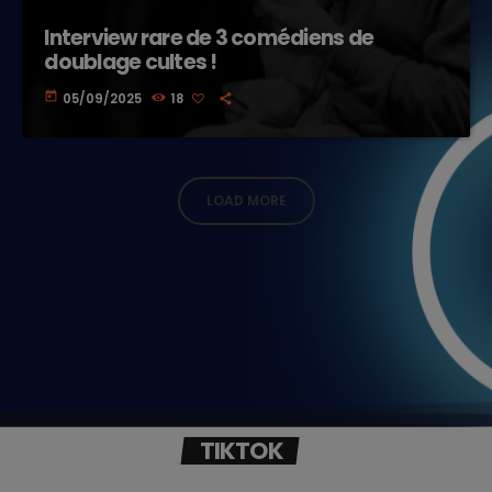
Interview rare de 3 comédiens de
doublage cultes !
today
05/09/2025
18
LOAD MORE
TIKTOK