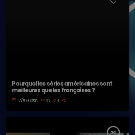
Pourquoi les séries américaines sont
meilleures que les françaises ?
today
17/09/2025
39
1
insert_link