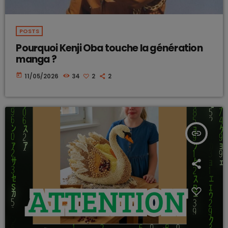
POSTS
Pourquoi Kenji Oba touche la génération
manga ?
today
11/05/2026
34
2
2
insert_link