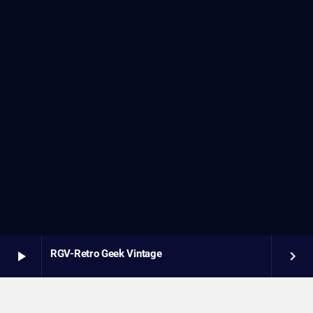
RGV-Retro Geek Vintage
play_arrow
keyboard_arrow_right