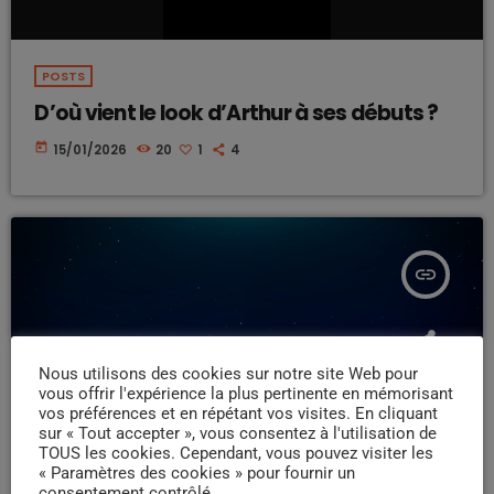
POSTS
D’où vient le look d’Arthur à ses débuts ?
today
15/01/2026
20
1
4
insert_link
Nous utilisons des cookies sur notre site Web pour
vous offrir l'expérience la plus pertinente en mémorisant
vos préférences et en répétant vos visites. En cliquant
sur « Tout accepter », vous consentez à l'utilisation de
TOUS les cookies. Cependant, vous pouvez visiter les
« Paramètres des cookies » pour fournir un
consentement contrôlé.