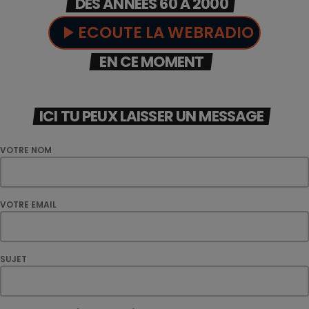
DES ANNÉES 60 À 2000
ECOUTE LA WEBRADIO
play_arrow
EN CE MOMENT
ICI TU PEUX LAISSER UN MESSAGE
VOTRE NOM
VOTRE EMAIL
SUJET