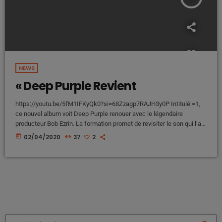
NEWS
« Deep Purple Revient
https://youtu.be/5fM1IFKyQk0?si=68Zzagp7RAJH3y0P Intitulé =1,
ce nouvel album voit Deep Purple renouer avec le légendaire
producteur Bob Ezrin. La formation promet de revisiter le son qui l’a
propulsé sur le devant de la scène il y a plus de cinquante ans, tout
today
02/04/2020
37
2
en évitant de sombrer dans la nostalgie. Selon un communiqué de
presse, le titre de l’album symbolise l’idée que dans un monde de
plus en plus complexe, toute chose finit […]