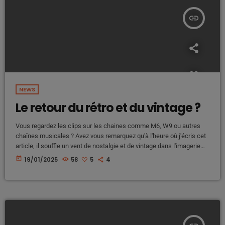
insert_link
NEWS
Le retour du rétro et du vintage ?
Vous regardez les clips sur les chaines comme M6, W9 ou autres
chaînes musicales ? Avez vous remarquez qu'à l'heure où j'écris cet
article, il souffle un vent de nostalgie et de vintage dans l'imagerie
utilisée ? Coupe de cheveux, mobiliers, décors... Pourtant le mot
today
19/01/2025
58
5
4
d'ordre c'est de banir toute réfléxions style "c'était mieux avant" ou
même "franchement je suis nostalgique d'une autre époque". On
passe pour des ringards, des […]