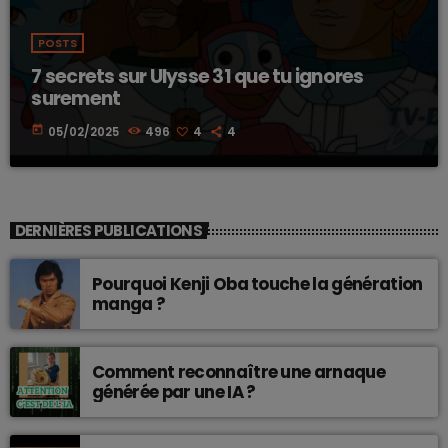
POSTS
7 secrets sur Ulysse 31 que tu ignores
surement
today
05/02/2025
496
4
4
DERNIÈRES PUBLICATIONS
Pourquoi Kenji Oba touche la génération
manga ?
Comment reconnaître une arnaque
générée par une IA ?