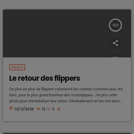
artificielle ? Certains vous diront que c'est pas grave […]
insert_link
POSTS
Le retour des flippers
De plus en plus de flippers colonisent les centres commerciaux, les
bars, pour le plus grand bonheur des nostalgiques. J'ai pris cette
photo pour immortaliser leur retour. Généralement on les voit dans
les nouvelles salles d'arcade Tape sur la photo pour dire que tu en
today
13/12/2025
13
3
Fais parti Sais tu que le rétro reviens de plus à la mode ? Je pense
que oui mais tu n'as peut être pas vu […]