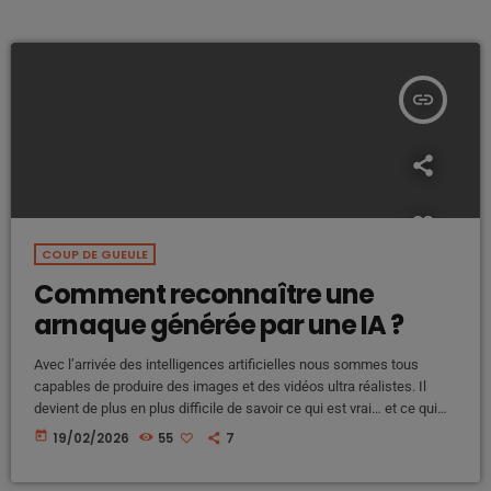
insert_link
COUP DE GUEULE
Comment reconnaître une
arnaque générée par une IA ?
Avec l’arrivée des intelligences artificielles nous sommes tous
capables de produire des images et des vidéos ultra réalistes. Il
devient de plus en plus difficile de savoir ce qui est vrai… et ce qui
est fabriqué. Pour les consommateurs, cela représente un risque :
today
19/02/2026
55
7
arnaques, fake news, manipulation, fausses publicités. Comment
reconnaître une image ou une vidéo créée par l’intelligence