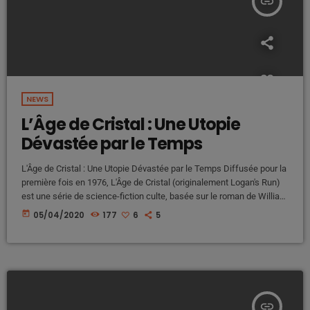
insert_link
NEWS
L’Âge de Cristal : Une Utopie
Dévastée par le Temps
L'Âge de Cristal : Une Utopie Dévastée par le Temps Diffusée pour la
première fois en 1976, L'Âge de Cristal (originalement Logan's Run)
est une série de science-fiction culte, basée sur le roman de William
F. Nolan et George Clayton Johnson. L'histoire se déroule dans un
today
05/04/2020
177
6
5
futur dystopique où la société vit dans une ville souterraine et régie
par une règle impitoyable : à 30 ans, chaque individu doit mourir […]
insert_link