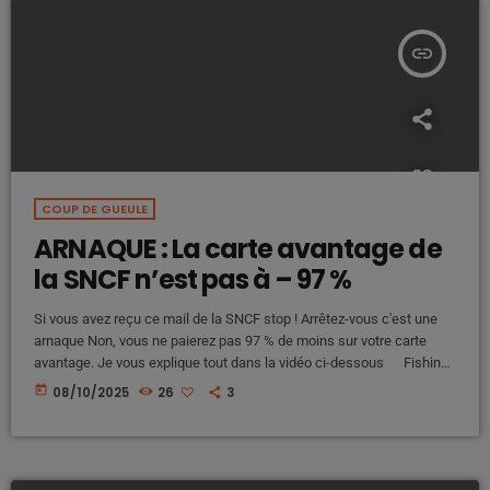
insert_link
COUP DE GUEULE
ARNAQUE : La carte avantage de
la SNCF n’est pas à – 97 %
Si vous avez reçu ce mail de la SNCF stop ! Arrêtez-vous c'est une
arnaque Non, vous ne paierez pas 97 % de moins sur votre carte
avantage. Je vous explique tout dans la vidéo ci-dessous Fishing :
comment j'ai repéré l'arnaque, on dit aussi mail frauduleux avant
today
08/10/2025
26
3
d’ouvrir un mail dans son intégralité voici ce que vous devez vérifier.
Trois petites vérifications simple et qui vous […]