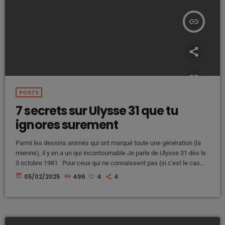
insert_link
POSTS
7 secrets sur Ulysse 31 que tu
ignores surement
Parmi les dessins animés qui ont marqué toute une génération (la
mienne), il y en a un qui incontournable Je parle de Ulysse 31 dès le
3 octobre 1981 Pour ceux qui ne connaissent pas (si c'est le cas
c'est que la transmission n'a pas été faite), ce dessin animé des
today
05/02/2025
496
4
4
années 80 raconte l’épopée de Ulysse accompagné de Télémaque
son fils, de Thémis une amie de la planète […]