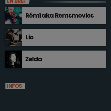
EN BREF
Rémi aka Remsmovies
Lio
Zelda
INFOS