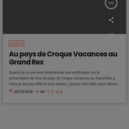
insert_link
POSTS
Au pays de Croque Vacances au
Grand Rex
Quand j'ai vu sur mon smartphone une notification sur la
présentation du livre Au pays de Croque vacances au Grand Rex à
Paris je n'ai pas réfléchi trois heures, j'ai pris mon billet sans même
savoir ce que j'y découvrirais. La soirée était placée sous le signe de
today
20/11/2025
60
1
2
la nostalgie certes mais aussi sous le signe des surprises ! Mais le
meilleur restait à venir ... Avant de faire un […]