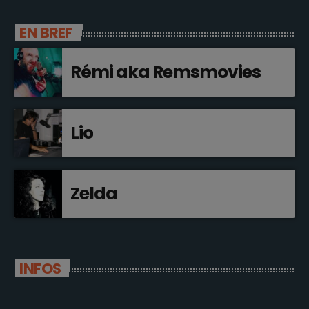
EN BREF
Rémi aka Remsmovies
Lio
Zelda
INFOS