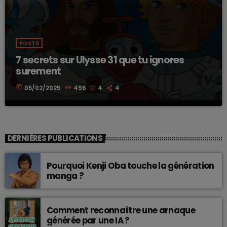
POSTS
7 secrets sur Ulysse 31 que tu ignores
surement
today
05/02/2025
496
4
4
DERNIÈRES PUBLICATIONS
Pourquoi Kenji Oba touche la génération
manga ?
Comment reconnaître une arnaque
générée par une IA ?