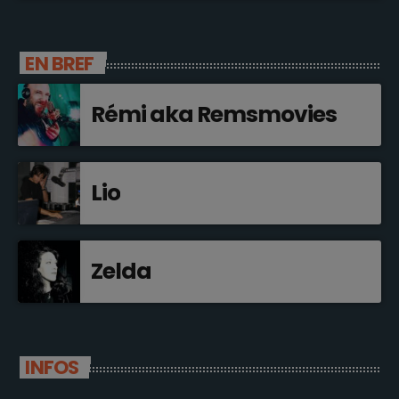
EN BREF
Rémi aka Remsmovies
Lio
Zelda
INFOS