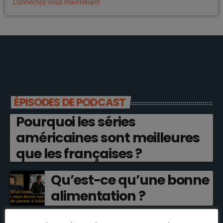
Connectez-vous maintenant
ÉPISODES DE PODCAST
Pourquoi les séries
américaines sont meilleures
que les françaises ?
Qu’est-ce qu’une bonne
alimentation ?
Interview rare de 3