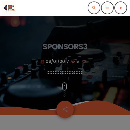
search
menu
play_arrow
SPONSORS3
06/01/2017
5
today
share
email