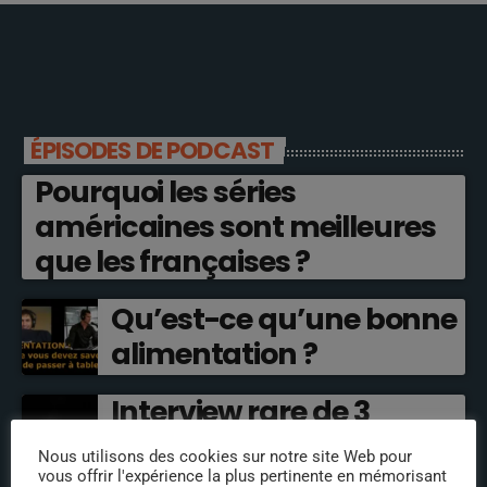
ÉPISODES DE PODCAST
Pourquoi les séries
américaines sont meilleures
que les françaises ?
Qu’est-ce qu’une bonne
alimentation ?
Interview rare de 3
comédiens de doublage
Nous utilisons des cookies sur notre site Web pour
cultes !
vous offrir l'expérience la plus pertinente en mémorisant