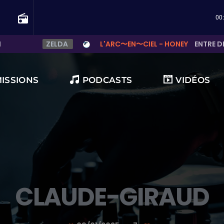
radio
00
ZELDA
L'ARC〜EN〜CIEL - HONEY
ENTRE DE
MISSIONS
PODCASTS
VIDÉOS
 françaises ?
CLAUDE-GIRAUD