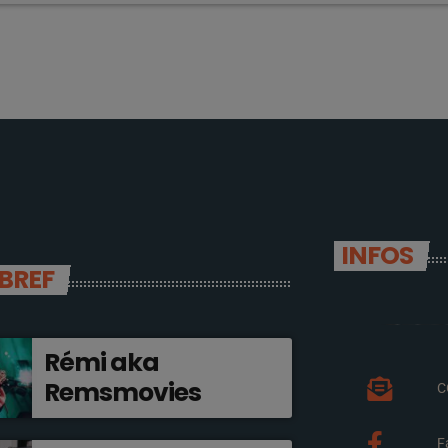
INFOS
 BREF
Rémi aka
Remsmovies
C
F