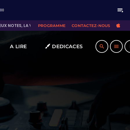
playlist_play
:00
UX NOTES, LA VOIX TROUVE SA PLACE
CHA
PROGRAMME
CONTACTEZ-NOUS
A LIRE
DEDICACES
search
menu
pla