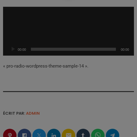
L
e
c
t
e
u
00:00
00:00
r
a
u
« pro-radio-wordpress-theme-sample-14 ».
d
i
o
ÉCRIT PAR:
ADMIN
email