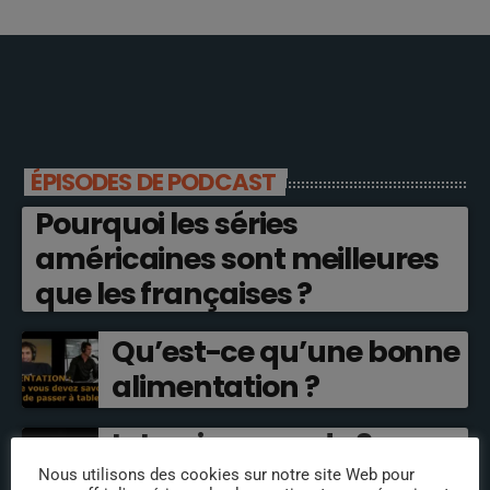
ÉPISODES DE PODCAST
Pourquoi les séries
américaines sont meilleures
que les françaises ?
Qu’est-ce qu’une bonne
alimentation ?
Interview rare de 3
comédiens de doublage
Nous utilisons des cookies sur notre site Web pour