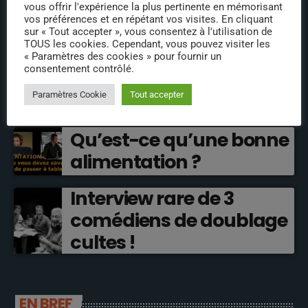
vous offrir l'expérience la plus pertinente en mémorisant
vos préférences et en répétant vos visites. En cliquant
ÉPISODES DE PODCAST
sur « Tout accepter », vous consentez à l'utilisation de
TOUS les cookies. Cependant, vous pouvez visiter les
Pourquoi les séries
« Paramètres des cookies » pour fournir un
consentement contrôlé.
américaines sont meilleures
Paramètres Cookie
Tout accepter
que les françaises ?
Qu’est-ce qu’une bonne
alimentation ?
Interview rare de 3
comédiens de doublage
cultes !
EN BREF