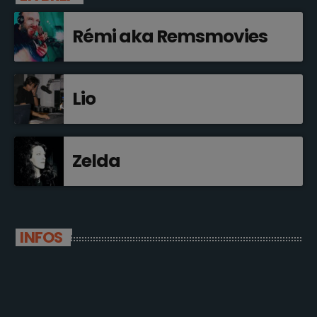
Rémi aka Remsmovies
Lio
Zelda
INFOS