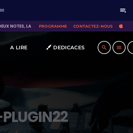
playlist_play
:00
IX TROUVE SA PLACE
CHA
LAURA PAUSINI - 
PROGRAMME
CONTACTEZ-NOUS
A LIRE
DEDICACES
search
menu
pla
PLUGIN22