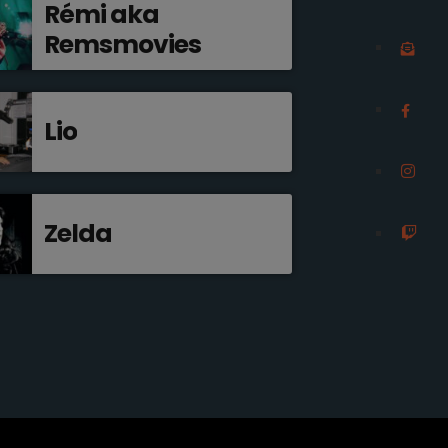
Rémi aka
Remsmovies
Lio
Zelda