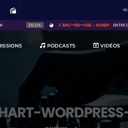
radio
00
DA
L'ARC〜EN〜CIEL - HONEY
ENTRE DEUX NOTES, LA VO
MISSIONS
PODCASTS
VIDÉOS
 françaises ?
HART-WORDPRESS-