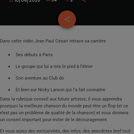
54
2
10/04/2025
today
share
email
2
Dans cette vidéo Jean Paul Césari retrace sa carrière
Ses débuts à Paris
Le groupe qui lui a mis le pied à l’étrier
Son aventure au Club do
Et bien sur Nicky Larson qui l’a fait connaître
Dans la rubrique conseil aux futurs artistes, il vous apprendra
pourquoi la meilleure chanson du monde peut être un flop (et ce
n’est pas un problème de qualité de la chanson) et vous donnera
un conseil important pour éviter de le découragement
Et vous aurez des exclusivités, des infos, des anecdotes bref tout