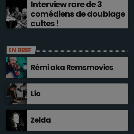
Interview rare de 3
comédiens de doublage
cultes !
EN BREF
Rémi aka Remsmovies
Lio
Zelda