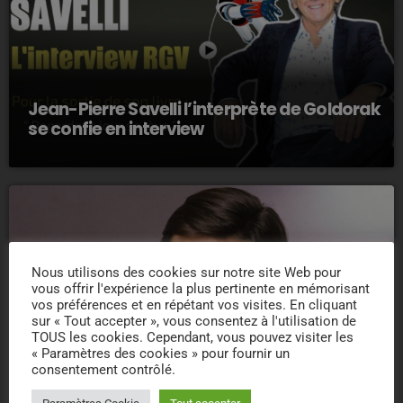
Jean-Pierre Savelli l’interprète de Goldorak
se confie en interview
Nous utilisons des cookies sur notre site Web pour
vous offrir l'expérience la plus pertinente en mémorisant
vos préférences et en répétant vos visites. En cliquant
sur « Tout accepter », vous consentez à l'utilisation de
TOUS les cookies. Cependant, vous pouvez visiter les
« Paramètres des cookies » pour fournir un
Thierry Ardisson : Le roi de la provoc est
consentement contrôlé.
parti