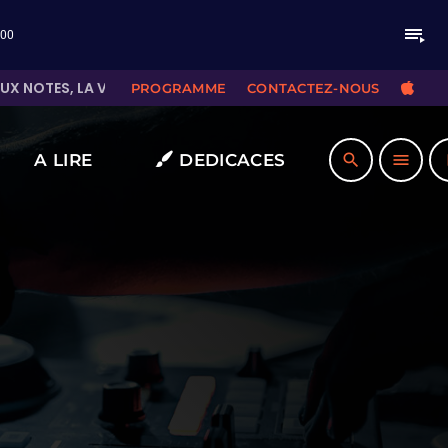
playlist_play
:00
 SA PLACE
CHA
LAURA PAUSINI - NADIE HA 
PROGRAMME
CONTACTEZ-NOUS
A LIRE
DEDICACES
search
menu
pla