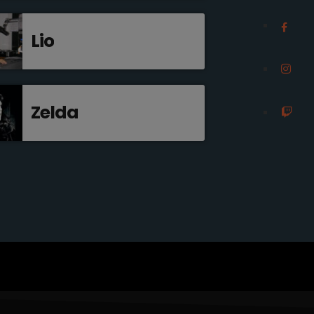
Lio
Zelda