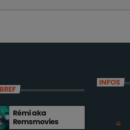
INFOS
 BREF
Rémi aka
Remsmovies