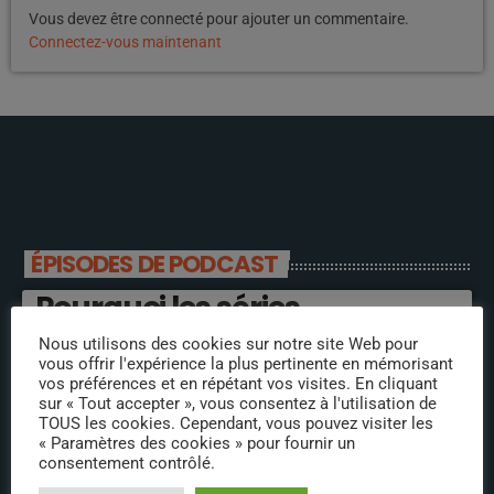
Vous devez être connecté pour ajouter un commentaire.
Connectez-vous maintenant
ÉPISODES DE PODCAST
Pourquoi les séries
américaines sont meilleures
Nous utilisons des cookies sur notre site Web pour
vous offrir l'expérience la plus pertinente en mémorisant
que les françaises ?
vos préférences et en répétant vos visites. En cliquant
sur « Tout accepter », vous consentez à l'utilisation de
TOUS les cookies. Cependant, vous pouvez visiter les
Qu’est-ce qu’une bonne
« Paramètres des cookies » pour fournir un
alimentation ?
consentement contrôlé.