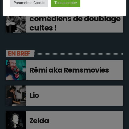
Paramètres Cookie
Tout accepter
Interview rare de 3
comédiens de doublage
cultes !
EN BREF
Rémi aka Remsmovies
Lio
Zelda