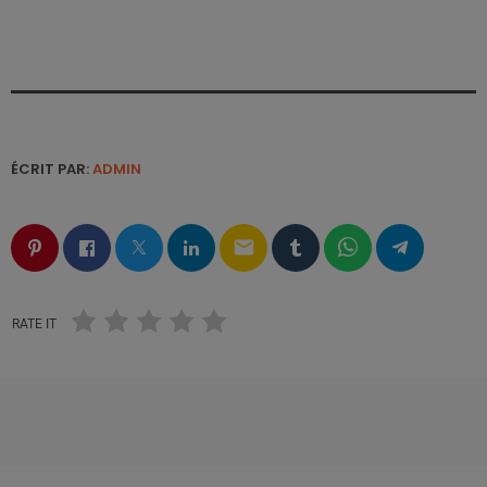
ÉCRIT PAR:
ADMIN
email
RATE IT