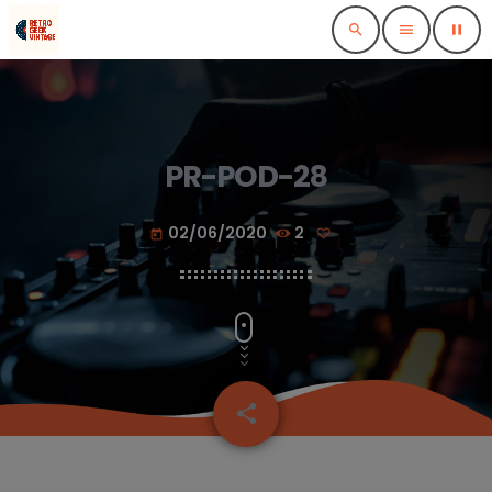
search
menu
pause
PR-POD-28
02/06/2020
2
today
share
email