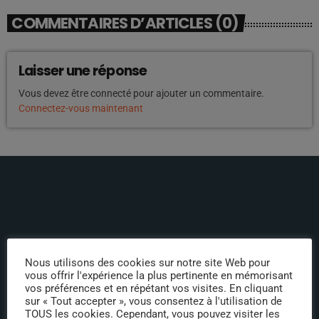
COMMENTAIRES D’ARTICLES (0)
Laisser une réponse
Vous devez être connecté pour ajouter un commentaire.
Connectez-vous maintenant
ÉPISODES DE PODCAST
Nous utilisons des cookies sur notre site Web pour
Pourquoi les séries
vous offrir l'expérience la plus pertinente en mémorisant
vos préférences et en répétant vos visites. En cliquant
américaines sont meilleures
sur « Tout accepter », vous consentez à l'utilisation de
TOUS les cookies. Cependant, vous pouvez visiter les