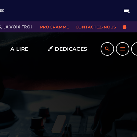
playlist_play
:00
 VOIX TROUVE SA PLACE
CHA
LAURA PAUSINI
PROGRAMME
CONTACTEZ-NOUS
A LIRE
DEDICACES
search
menu
pla