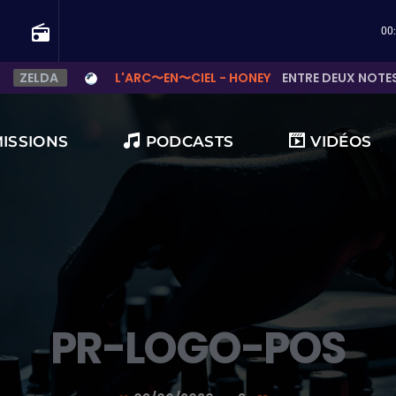
radio
00
ELDA
L'ARC〜EN〜CIEL - HONEY
ENTRE DEUX NOTES, LA
MISSIONS
PODCASTS
VIDÉOS
 françaises ?
PR-LOGO-POS