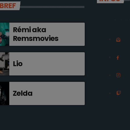
 BREF
Rémi aka
Remsmovies
Lio
Zelda