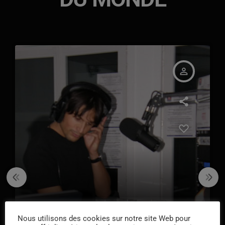
person_outline
Nous utilisons des cookies sur notre site Web pour