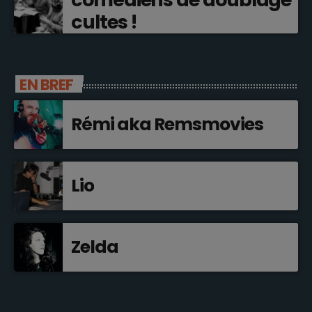
cultes !
EN BREF
Rémi aka Remsmovies
Lio
Zelda