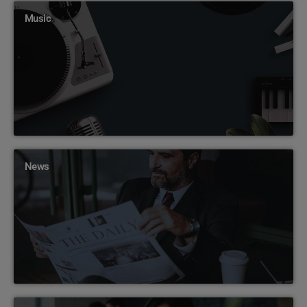
Music
News