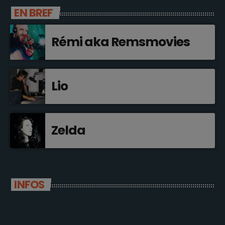
EN BREF
Rémi aka Remsmovies
Lio
Zelda
INFOS