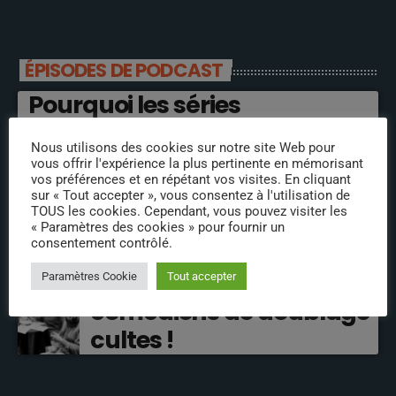
ÉPISODES DE PODCAST
Pourquoi les séries
américaines sont meilleures
Nous utilisons des cookies sur notre site Web pour
que les françaises ?
vous offrir l'expérience la plus pertinente en mémorisant
vos préférences et en répétant vos visites. En cliquant
sur « Tout accepter », vous consentez à l'utilisation de
Qu’est-ce qu’une bonne
TOUS les cookies. Cependant, vous pouvez visiter les
« Paramètres des cookies » pour fournir un
alimentation ?
consentement contrôlé.
Interview rare de 3
Paramètres Cookie
Tout accepter
comédiens de doublage
cultes !