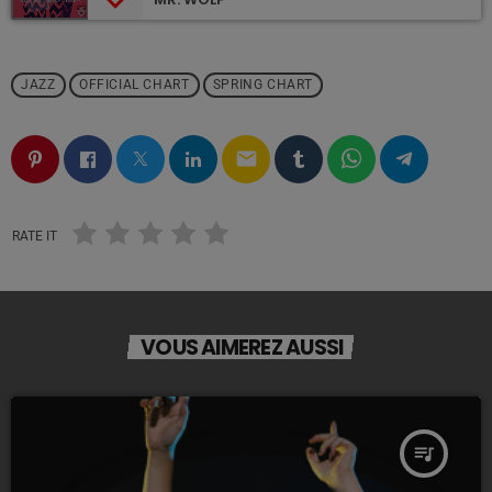
JAZZ
OFFICIAL CHART
SPRING CHART
email
RATE IT
VOUS AIMEREZ AUSSI
queue_music