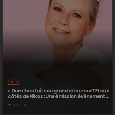
CLUB
« Dorothée fait son grand retour sur TF1 aux
côtés de Nikos : Une émission événement à
ne pas manquer ! »
16