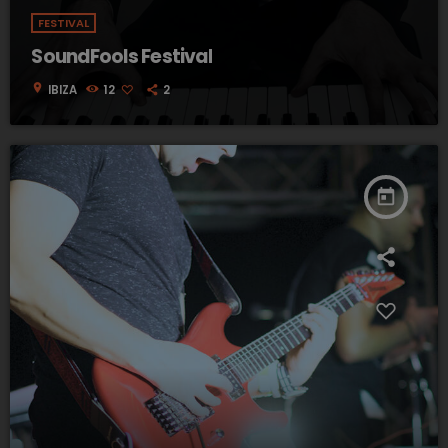
FESTIVAL
SoundFools Festival
location_on
IBIZA
12
2
today