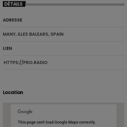
DÉTAILS
ADRESSE
MANY, ILLES BALEARS, SPAIN
LIEN
HTTPS://PRO.RADIO
Location
This page can't load Google Maps correctly.
This page can't load Google Maps correctly.