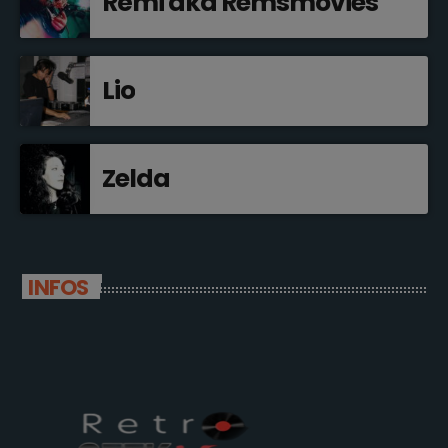
Rémi aka Remsmovies
Lio
Zelda
INFOS